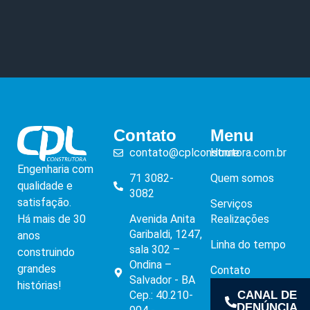
Contato
Menu
contato@cplconstrutora.com.br
Home
Engenharia com
71 3082-
Quem somos
qualidade e
3082
satisfação.
Serviços
Há mais de 30
Avenida Anita
Realizações
Garibaldi, 1247,
anos
Linha do tempo
sala 302 –
construindo
Ondina –
grandes
Contato
Salvador - BA
histórias!
Cep.: 40.210-
CANAL DE
DENÚNCIA